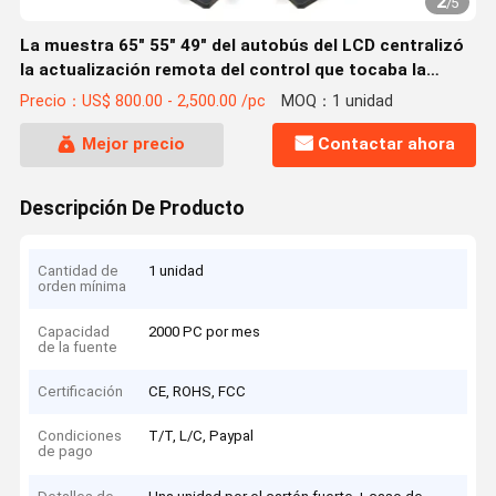
2
/
5
La muestra 65" 55" 49" del autobús del LCD centralizó
la actualización remota del control que tocaba la
función
Precio：US$ 800.00 - 2,500.00 /pc
MOQ：1 unidad
Mejor precio
Contactar ahora
Descripción De Producto
Cantidad de
1 unidad
orden mínima
Capacidad
2000 PC por mes
de la fuente
Certificación
CE, ROHS, FCC
Condiciones
T/T, L/C, Paypal
de pago