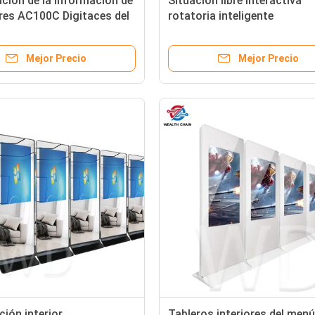
ción de la información de
Situación libre interactiva
dres AC100C Digitaces del
rotatoria inteligente
0 del IR, quiosco del
multifuncional del indicador
 del uno mismo
digital
Mejor Precio
Mejor Precio
ción interior
Tableros interiores del menú