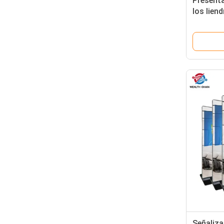
Presenta
los lien
tacto 35
servicio
Señaliza