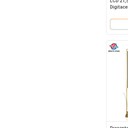
LCD 21,5
Digitaces
1080X192