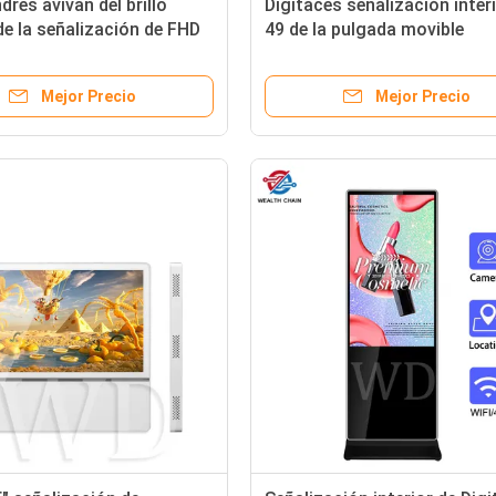
dres avivan del brillo
Digitaces señalización inter
 de la señalización de FHD
49 de la pulgada movible
s ajustable
horizontal, pantalla táctil
interactiva del quiosco
Mejor Precio
Mejor Precio