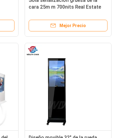
Sola señalización gruesa de la
cara 25m m 700nits Real Estate
Digital ultra fina
Mejor Precio
 del
Diseño movible 32" de la rueda