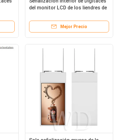
itaces
Señalización interior de Digitaces
del monitor LCD de los liendres de
 para
la retroiluminación LED 1500 para
el restaurante
Mejor Precio