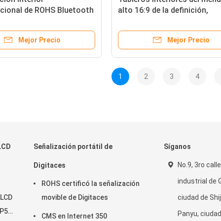
ncional de ROHS Bluetooth
alto 16:9 de la definición,
en gimnasio
señalización interior de Dig
con el webcam
Mejor Precio
Mejor Precio
1
2
3
4
 LCD
Señalización portátil de
Síganos
No.9, 3ro call
Digitaces
industrial de
ROHS certificó la señalización
 LCD
movible de Digitaces
ciudad de Shiji
IP55
Panyu, ciudad
CMS en Internet 350