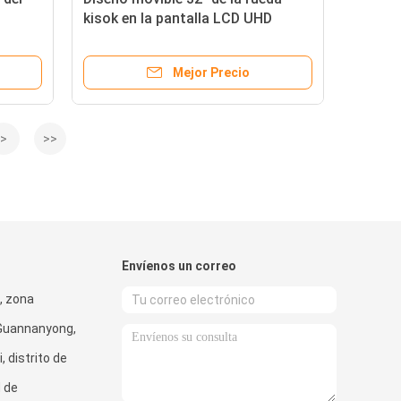
kisok en la pantalla LCD UHD
itaces
1080P del sistema 350nits de las
ventanas
Mejor Precio
>
>>
Envíenos un correo
e, zona
 Guannanyong,
, distrito de
 de