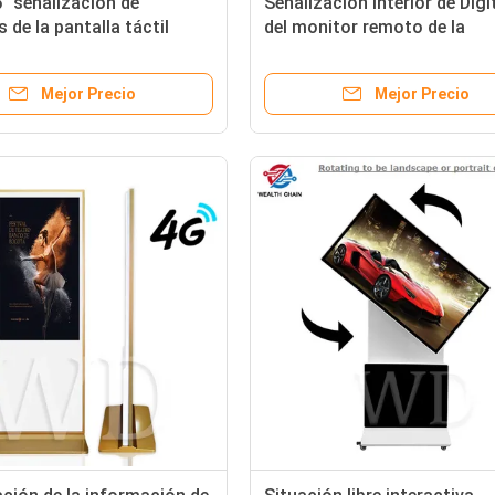
" señalización de
Señalización interior de Dig
 de la pantalla táctil
del monitor remoto de la
0P para el elevador
actualización de la pantalla
la exhibición
Mejor Precio
Mejor Precio