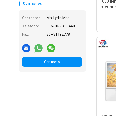
1000 lien
Contactos
interior
Digitace
Contactos:
Ms. Lydia Mao
Teléfono:
086-18664334481
Fax:
86--31192778
Contacto