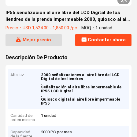
2
/
5
IP55 señalización al aire libre del LCD Digital de los
liendres de la prenda impermeable 2000, quiosco al aire
libre de Digitaces
Precio：USD 1,524.00 - 1,850.00 /pc
MOQ：1 unidad
Mejor precio
Contactar ahora
Descripción De Producto
Alta luz
2000 señalizaciones al aire libre del LCD
Digital de los liendres
,
Señalización al aire libre impermeable de
IP55 LCD Digital
,
Quiosco digital al aire libre impermeable
IP55
Cantidad de
1 unidad
orden mínima
Capacidad
2000 PC por mes
de la fuente