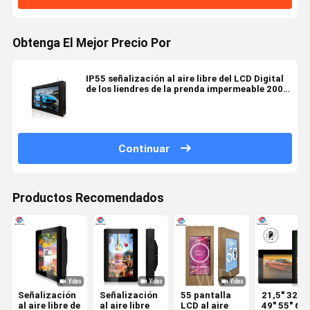
Obtenga El Mejor Precio Por
IP55 señalización al aire libre del LCD Digital
de los liendres de la prenda impermeable 2000,
quiosco al aire libre de Digitaces
Continuar
Productos Recomendados
Señalización
Señalización
55 pantalla
21,5" 32" 4
al aire libre de
al aire libre
LCD al aire
49" 55" 65"